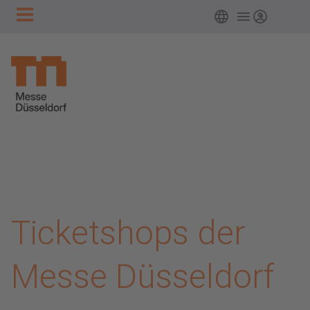
Hauptnavigation
Zum Hauptinhalt springen
Deutsch
Login
Ticketshops der
Messe Düsseldorf