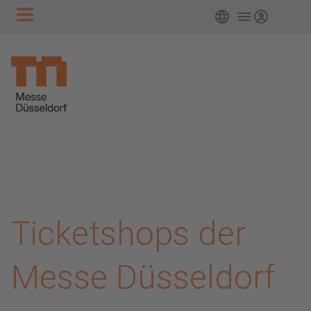
Hauptnavigation
Zum Hauptinhalt springen
Deutsch
Login
Ticketshops der
Messe Düsseldorf