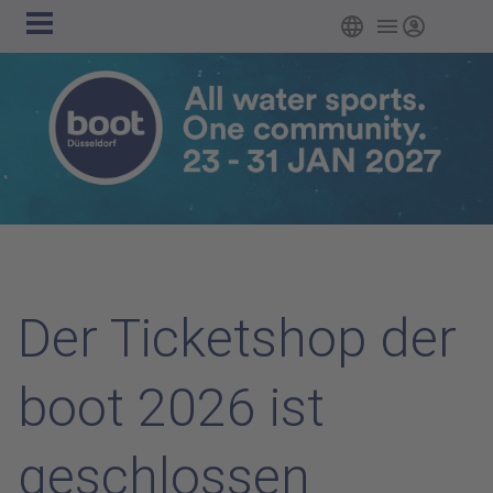
Hauptnavigation
Zum Hauptinhalt springen
Deutsch
Login
Der Ticketshop der
boot 2026 ist
geschlossen