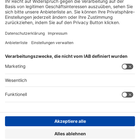
Presse
Presse
Ausstellen
Ausstellen
Globale Partnerveranstaltungen
Globale
Partnerveranstaltungen
About boot
About
boot
Kontakt & Support
Legal
Schreibe uns
Impressum
Hotline +49 211 / 4560-7600
Datenschutz
FAQs
AGB
Barrierefreiheit
Compliance
Cookie Einstellungen