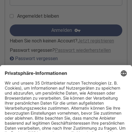
Angemeldet bleiben
Anmelden
Haben Sie noch keinen Account?
Jetzt registrieren
Passwort vergessen?
Passwort wiederherstellen
Passwort vergessen
Folgen Sie uns
Facebook
X
LinkedIn
YouTube
Instagram
RSS
Besuchen
Besuchen