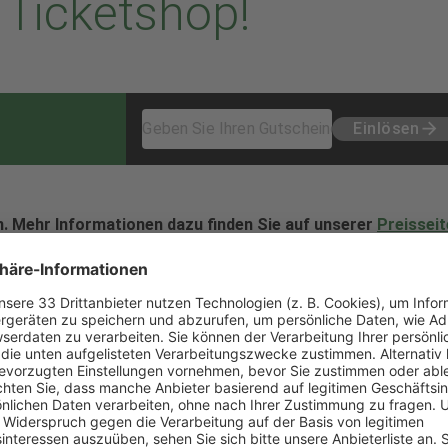
Ticketshop!
Einlösen
n. Mehr Informationen dazu finden Sie auf unserer
Preisseit
n
 B und/oder H haben kostenfreien Eintritt.
10,00 €
0