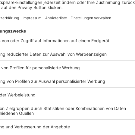
10,00 €
0
Ich möchte ein Parkticket für meinen PKW kaufen