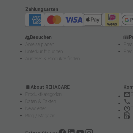
Zahlungsarten
Besuchen
Pre
Besuchen
P
Anreise planen
Pres
Unterkunft buchen
Pre
Austeller & Produkte finden
About
About REHACARE
Kon
REHACARE
Produktkategorien
S
Daten & Fakten
H
Newsletter
Blog / Magazin
D
Facebook
LinkedIn
YouTube
Instagram