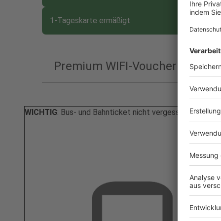
1-Tageskarte ermäßigt
Premium WIFI-Voucher
Klicken um Gruppe zu öffnen
WICHTIG
: Bus- und Bahnticket nicht vergessen