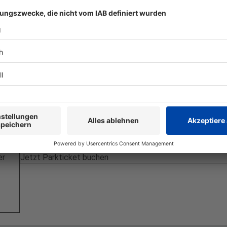
Über den Ticketshop der
GOLDBECK Parking Services
GmbH
können Sie das Parkticket für Ihren PKW bequem 
Voraus kaufen.
er
Jetzt Parkticket buchen