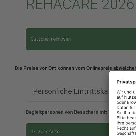
REHACARE 2026 
Gutschein einlösen
Die Preise vor Ort können vom Onlinepreis abweiche
Persönliche Eintrittskarten
Klicken um Gruppe zu schließe
Begleitpersonen von Besuchern mit dem Merkmal
1-Tageskarte