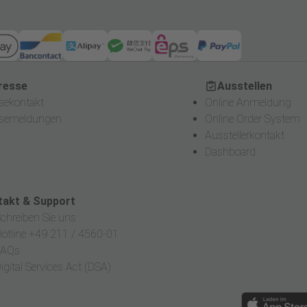
sse
Ausstellen
resse
Ausstellen
sekontakt
Online Anmeldung
ssemeldungen
Online Order System
Ausstellerkontakt
Dashboard
takt & Support
chreiben Sie uns
otline +49 211 / 4560-01
FAQs
igital Services Act (DSA)