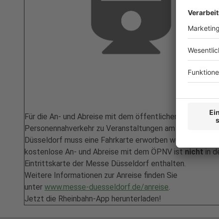
Für die An- und Abreise mit dem öffentlichen
Personennahverkehr zu Veranstaltungen am Standort
Düsseldorf muss eine Fahrkarte erworben werden. Eine
kostenlose An- und Abreise mit dem ÖPNV ist
nicht
in d
Eintrittskarte der Messe Düsseldorf enthalten.
Weitere Informationen zur Anreise finden Sie
unter
www.messe-duesseldorf.de/anreise
.
Jetzt die Rheinbahn-App herunterladen!