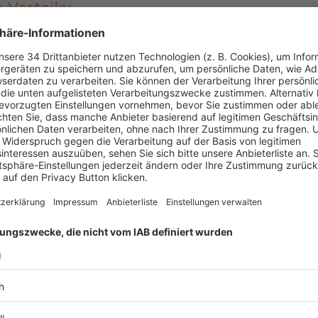
e Vorteile:
t am Drehkreuz
icketshop
Zum Ticketshop