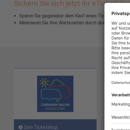
Sichern Sie sich jetzt ihr eTicket! Ihr
Sparen Sie gegenüber dem Kauf eines Tickets vor Ort
Minimieren Sie Ihre Wartezeiten durch direkten Zutrit
Zum Ticketshop
Zum T