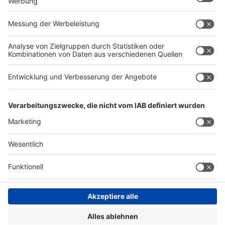
Presse
Presse
Ausstellen
Ausstellen
Globale Partnerveranstaltungen
Globale
Partnerveranstaltungen
About interpack
About
interpack
Kontakt & Support
Legal
Schreibe uns
Impressum
Hotline +49 211 / 4560-7600
Datenschutz
FAQs
AGB
Barrierefreiheit
Compliance
Cookie Einstellungen