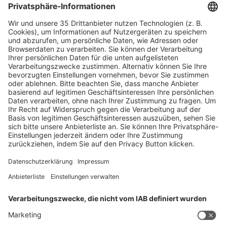
Registrieren / Daten bearbeiten
Folgen Sie uns
Facebook
X
LinkedIn
YouTube
Instagram
RSS
Besuchen
Besuchen
Presse
Presse
Ausstellen
Ausstellen
Globale Partnerveranstaltungen
Globale
Partnerveranstaltungen
About boot
About
boot