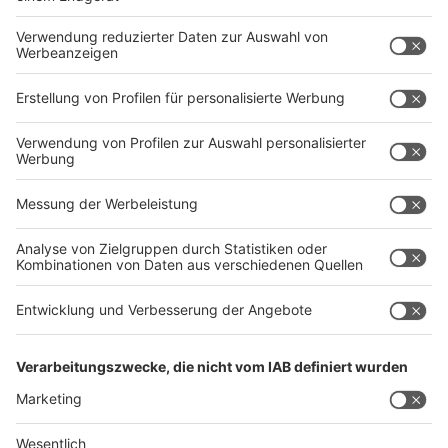
schriftliche Ticketbestellung möglich ist.)
Datenschutz
Kontakt
Impressum
GIFA Homepage
METEC Homepage
THERMPROCESS Homepage
NEWCAST Homepage
AGB