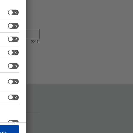
(
0
/
15
)