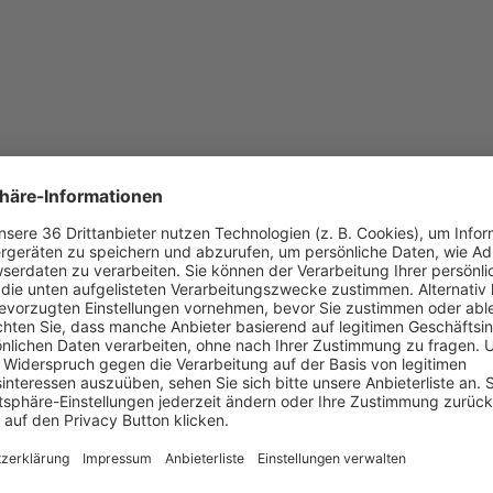
EDICA Homepage
COMPAMED Homepage
FAQ
2
3
Persönliche Daten eingeben
Ausstellerauswei