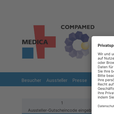
Zum Hauptinhalt springen
Besucher
Aussteller
Presse
Preise
M
1
Aussteller-Gutscheincode eingeben