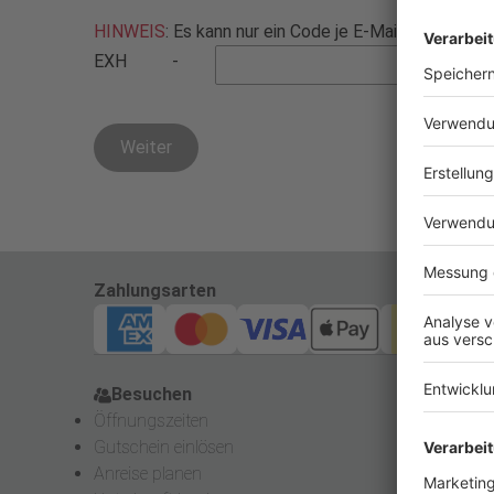
HINWEIS
: Es kann nur ein Code je E-Mail-Adresse e
EXH
-
Weiter
Zahlungsarten
Besuchen
Pre
Besuchen
P
Öffnungszeiten
Akkr
Gutschein einlösen
Pres
Anreise planen
Pre