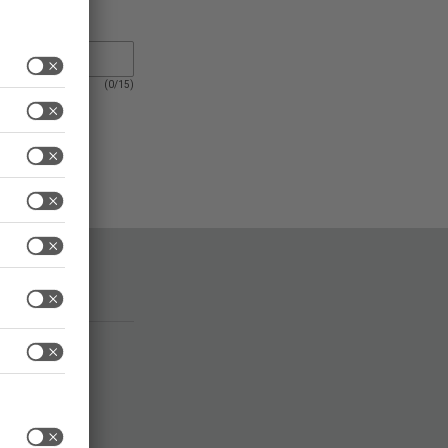
(
0
/
15
)