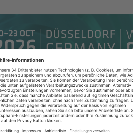
eine Bestellungen
Zur glasstec-Homepage
FAQ
2
3
Persönliche Daten eingeben
Ausstellerauswei
lichen Ausstellerausweis eintauschen