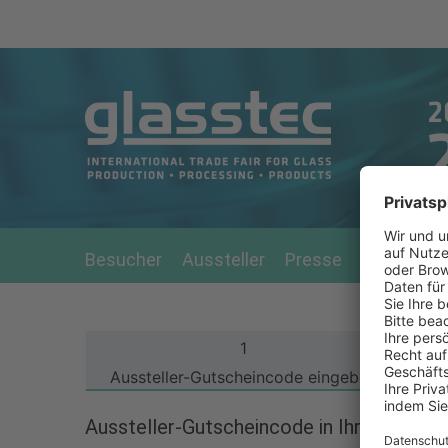
Zum Hauptinhalt springen
Besucher
Aussteller
Presse
Preise
M
1
Aussteller-Gutscheincode eingeben
Aussteller-Gutscheincode in Ihren persön