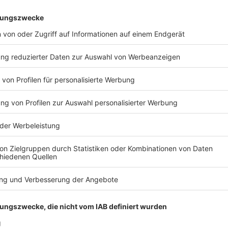
ingelöst werden.
-
-
sse
Ausstellen
resse
Ausstellen
editierung
Online Anmeldung
sekontakt
Online Order System
ssemeldungen
Marketing Services